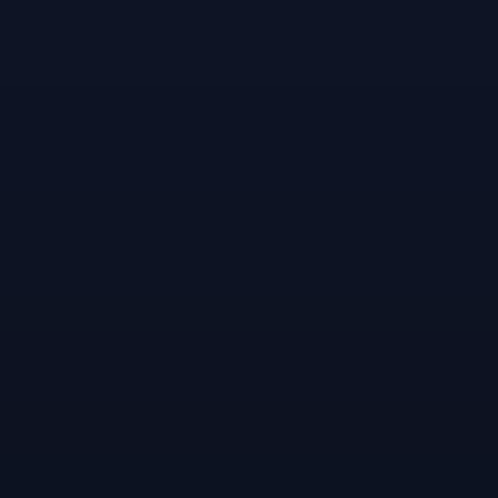
集团业务
投资者关系
公司简介
汇丰官方注册服务
V8APP功能