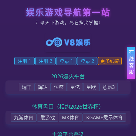
跳转到内容
官网 - V8注册 | 综合游戏平台 - 会员登录中心
首页
公司简介
集团业务
投资者关系
联系方式